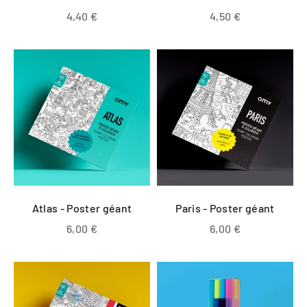
Prix de vente
Prix de vente
4,40 €
4,50 €
Atlas - Poster géant
Paris - Poster géant
Prix de vente
Prix de vente
6,00 €
6,00 €