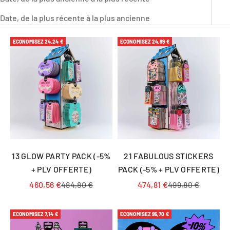
Date, de la plus récente à la plus ancienne
ECONOMISEZ 24,24 €
ECONOMISEZ 24,99 €
13 GLOW PARTY PACK (-5%
21 FABULOUS STICKERS
+ PLV OFFERTE)
PACK (-5% + PLV OFFERTE)
Prix de vente
Prix normal
Prix de vente
Prix normal
460,56 €
484,80 €
474,81 €
499,80 €
ECONOMISEZ 7,14 €
ECONOMISEZ 95,70 €