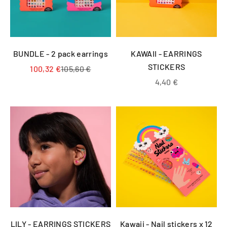
BUNDLE - 2 pack earrings
KAWAII - EARRINGS
STICKERS
Prix de vente
Prix normal
100,32 €
105,60 €
Prix de vente
4,40 €
LILY - EARRINGS STICKERS
Kawaii - Nail stickers x 12