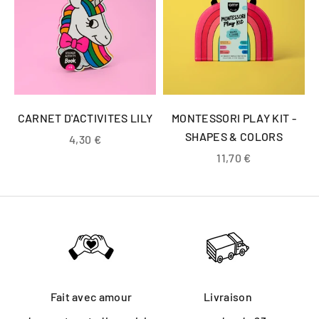
CARNET D'ACTIVITES LILY
MONTESSORI PLAY KIT -
SHAPES & COLORS
Prix de vente
4,30 €
Prix de vente
11,70 €
Fait avec amour
Livraison