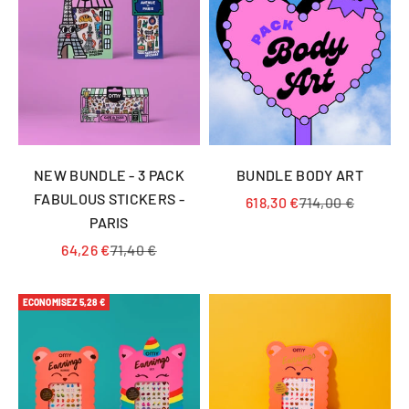
NEW BUNDLE - 3 PACK
BUNDLE BODY ART
FABULOUS STICKERS -
Prix de vente
Prix normal
618,30 €
714,00 €
PARIS
Prix de vente
Prix normal
64,26 €
71,40 €
ECONOMISEZ 5,28 €