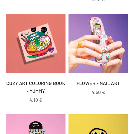
COZY ART COLORING BOOK
FLOWER - NAIL ART
- YUMMY
Prix de vente
4,50 €
Prix de vente
4,10 €