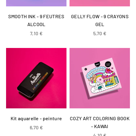
SMOOTH INK - 9 FEUTRES
GELLY FLOW - 9 CRAYONS
ALCOOL
GEL
Prix de vente
Prix de vente
7,10 €
5,70 €
Kit aquarelle - peinture
COZY ART COLORING BOOK
- KAWAI
Prix de vente
6,70 €
Prix de vente
4,10 €